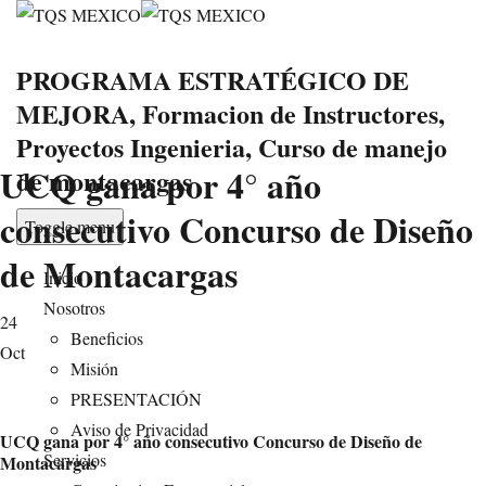
PROGRAMA ESTRATÉGICO DE
MEJORA, Formacion de Instructores,
Proyectos Ingenieria, Curso de manejo
UCQ gana por 4° año
de montacargas
consecutivo Concurso de Diseño
Toggle menu
de Montacargas
Inicio
Nosotros
24
Beneficios
Oct
Misión
PRESENTACIÓN
Aviso de Privacidad
UCQ gana por 4° año consecutivo Concurso de Diseño de
Servicios
Montacargas