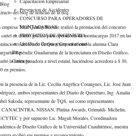
Capacitacion Empresarial
Categories
Blog
Prevencion de Accidentes
tracto del blog de noticias de la ucq
CONCURSO PARA OPERADORES DE
MONTACARGAS
 empresa Total Quality Service realizó la premiación del concurso
PROYECTOS DE INGENIERIA
 cartel en diseño gráfico para operadores de montacargas 2017 en las
Listado de Cursos y Capacitaciones
stalaciones del Diario de Querétaro, en el cual la alumna Clara
Blog
rgarita Reséndiz Guadarrama de la licenciatura en Diseño Gráfico,
Contacto
sultó la única ganadora a nivel estatal, haciéndose acreedora a $ 30,
0 en premios.
n la presencia de la Lic. Cecilia Angélica Corangues, Lic. José Juan
dríguez, ambos representantes del Diario de Querétaro, Ing. Amalia
abel Sakoda, representante de TQS, así como representantes
 CANACINTRA, NISSAN, Platina Awards, Grimaldi- Michelin,
CYTEC y por supuesto Lic. Magali Morales, Coordinadora
adémica de Diseño Gráfico de la Universidad Cuauhtémoc, nuestra
errera recibió sus premios y reconocimiento.