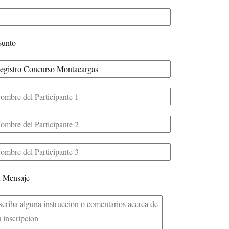
sunto
 Mensaje