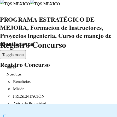
PROGRAMA ESTRATÉGICO DE
MEJORA, Formacion de Instructores,
Proyectos Ingenieria, Curso de manejo de
Registro Concurso
montacargas
Toggle menu
Registro Concurso
Inicio
Nosotros
Beneficios
Misión
PRESENTACIÓN
Aviso de Privacidad
Servicios