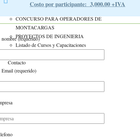
Capacitacion Empresarial
Costo por participante: 3,000.00 +IVA
Prevencion de Accidentes
CONCURSO PARA OPERADORES DE
MONTACARGAS
PROYECTOS DE INGENIERIA
 nombre (requerido)
Listado de Cursos y Capacitaciones
Blog
Contacto
 Email (requerido)
mpresa
lefono